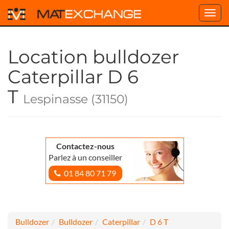
Toggl
navig
Location bulldozer
Caterpillar D 6
T
Lespinasse (31150)
Contactez-nous
Parlez à un conseiller
01 84 80 71 79
Bulldozer
Bulldozer
Caterpillar
D 6 T