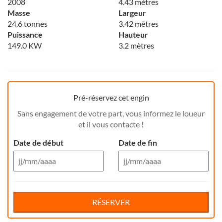
2008
4.43 mètres
Masse
Largeur
24.6 tonnes
3.42 mètres
Puissance
Hauteur
149.0 KW
3.2 mètres
Pré-réservez cet engin
Sans engagement de votre part, vous informez le loueur
et il vous contacte !
Date de début
Date de fin
Aug 26
Aug 26
Di
Lu
Ma
Me
Reservation de jour(s)
Je
Di
Ve
Lu
Sa
Ma
Me
Je
Ve
Sa
RÉSERVER
26
27
28
29
30
26
31
27
1
28
29
30
31
1
Votre nom