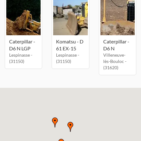
Caterpillar -
Komatsu - D
Caterpillar -
D6 N LGP
61 EX-15
D6 N
Lespinasse -
Lespinasse -
Villeneuve-
(31150)
(31150)
lès-Bouloc -
(31620)