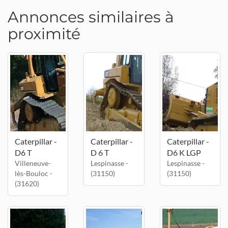
Annonces similaires à
proximité
Caterpillar -
Caterpillar -
Caterpillar -
D6 T
D 6 T
D6 K LGP
Villeneuve-
Lespinasse -
Lespinasse -
lès-Bouloc -
(31150)
(31150)
(31620)