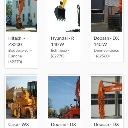
Hitachi -
Hyundai - R
Doosan - DX
ZX200
140 W
140 W
Boubers-sur-
Éclimeux -
Dennebrœucq
Canche -
(62770)
- (62560)
(62270)
Case - WX
Doosan - DX
Doosan - DX