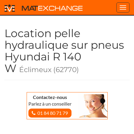
Toggl
navig
Location pelle
hydraulique sur pneus
Hyundai R 140
W
Éclimeux (62770)
Contactez-nous
Parlez à un conseiller
01 84 80 71 79