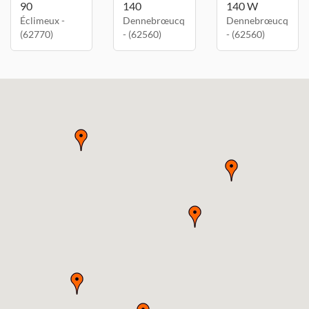
90
140
140 W
Éclimeux -
Dennebrœucq
Dennebrœucq
(62770)
- (62560)
- (62560)