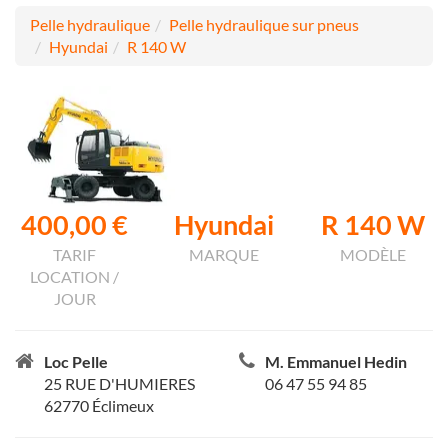
Pelle hydraulique
Pelle hydraulique sur pneus
Hyundai
R 140 W
400,00 €
Hyundai
R 140 W
TARIF
MARQUE
MODÈLE
LOCATION /
JOUR
Loc Pelle
M. Emmanuel Hedin
25 RUE D'HUMIERES
06 47 55 94 85
62770 Éclimeux