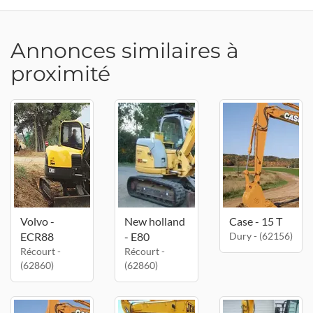
Annonces similaires à
proximité
Volvo -
New holland
Case - 15 T
ECR88
- E80
Dury - (62156)
Récourt -
Récourt -
(62860)
(62860)