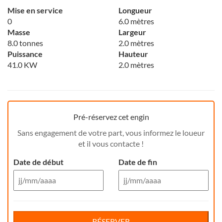
Mise en service
Longueur
0
6.0 mètres
Masse
Largeur
8.0 tonnes
2.0 mètres
Puissance
Hauteur
41.0 KW
2.0 mètres
Pré-réservez cet engin
Sans engagement de votre part, vous informez le loueur
et il vous contacte !
Date de début
Date de fin
Aug 26
Aug 26
Di
Lu
Ma
Me
Reservation de jour(s)
Je
Di
Ve
Lu
Sa
Ma
Me
Je
Ve
Sa
RÉSERVER