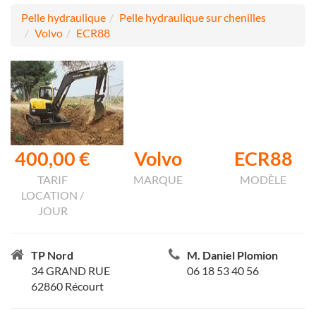
Pelle hydraulique
Pelle hydraulique sur chenilles
Volvo
ECR88
400,00 €
Volvo
ECR88
TARIF
MARQUE
MODÈLE
LOCATION /
JOUR
TP Nord
M. Daniel Plomion
34 GRAND RUE
06 18 53 40 56
62860 Récourt