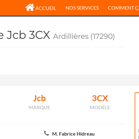
NOS SERVICES
COMMENT Ç
ACCUEIL
le Jcb 3CX
Ardillières (17290)
Jcb
3CX
MARQUE
MODÈLE
M. Fabrice Hidreau