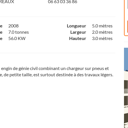
DREAUX
06 63 03 36 86
ce
2008
Longueur
5.0 mètres
e
7.0 tonnes
Largeur
2.0 mètres
ce
56.0 KW
Hauteur
3.0 mètres
 engin de génie civil combinant un chargeur sur pneus et
e, de petite taille, est surtout destinée à des travaux légers.