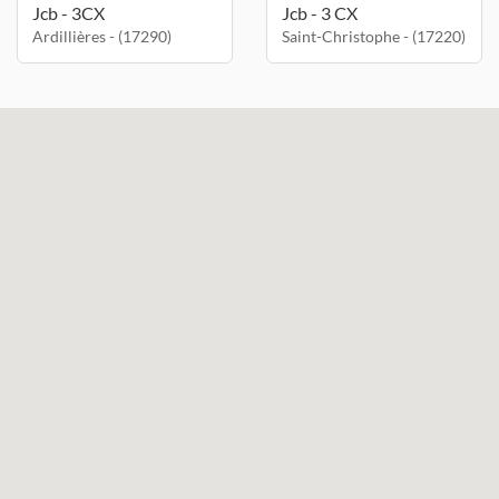
Jcb - 3CX
Jcb - 3 CX
Ardillières - (17290)
Saint-Christophe - (17220)