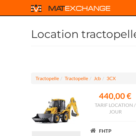
Location tractopel
Tractopelle
Tractopelle
Jcb
3CX
440,00 €
TARIF LOCATION /
JOUR
FHTP