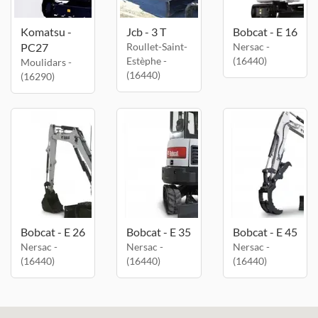
Komatsu -
Jcb - 3 T
Bobcat - E 16
PC27
Roullet-Saint-
Nersac -
Estèphe -
(16440)
Moulidars -
(16440)
(16290)
Bobcat - E 26
Bobcat - E 35
Bobcat - E 45
Nersac -
Nersac -
Nersac -
(16440)
(16440)
(16440)