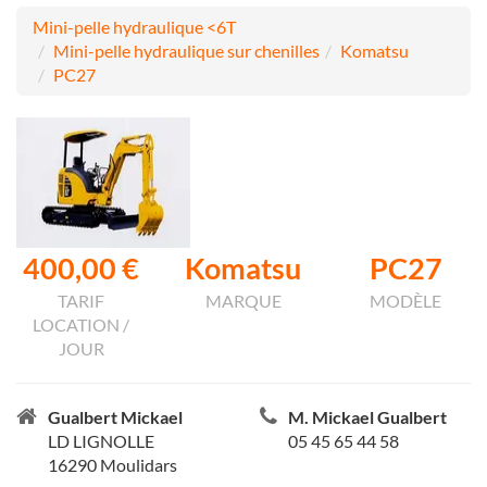
Mini-pelle hydraulique <6T
Mini-pelle hydraulique sur chenilles
Komatsu
PC27
400,00 €
Komatsu
PC27
TARIF
MARQUE
MODÈLE
LOCATION /
JOUR
Gualbert Mickael
M. Mickael Gualbert
LD LIGNOLLE
05 45 65 44 58
16290 Moulidars