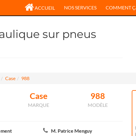
NOS SERVICES
COMMENT Ç
ACCUEIL
raulique sur pneus
Case
988
Case
988
MARQUE
MODÈLE
ement
M. Patrice Menguy