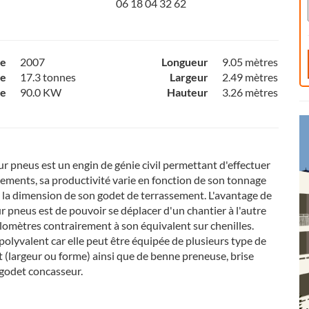
06 18 04 32 62
ce
2007
Longueur
9.05 mètres
e
17.3 tonnes
Largeur
2.49 mètres
ce
90.0 KW
Hauteur
3.26 mètres
ur pneus est un engin de génie civil permettant d'effectuer
sements, sa productivité varie en fonction de son tonnage
e la dimension de son godet de terrassement. L'avantage de
ur pneus est de pouvoir se déplacer d'un chantier à l'autre
ilomètres contrairement à son équivalent sur chenilles.
 polyvalent car elle peut être équipée de plusieurs type de
 (largeur ou forme) ainsi que de benne preneuse, brise
godet concasseur.