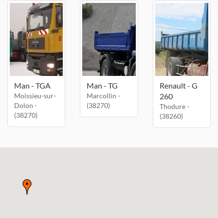
Man - TGA
Man - TG
Renault - G
Moissieu-sur-
Marcollin -
260
Dolon -
(38270)
Thodure -
(38270)
(38260)