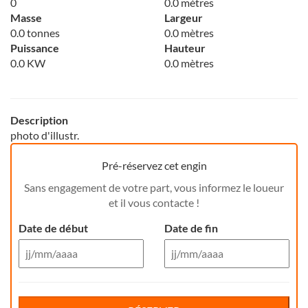
0
0.0 mètres
Masse
Largeur
0.0 tonnes
0.0 mètres
Puissance
Hauteur
0.0 KW
0.0 mètres
Description
photo d'illustr.
Pré-réservez cet engin
Sans engagement de votre part, vous informez le loueur
et il vous contacte !
Date de début
Date de fin
Aug 26
Aug 26
Di
Lu
Ma
Me
Reservation de jour(s)
Je
Di
Ve
Lu
Sa
Ma
Me
Je
Ve
Sa