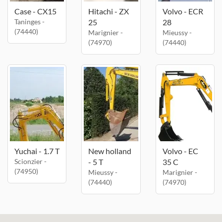
Case - CX15
Hitachi - ZX
Volvo - ECR
Taninges -
25
28
(74440)
Marignier -
Mieussy -
(74970)
(74440)
Yuchai - 1.7 T
New holland
Volvo - EC
Scionzier -
- 5 T
35 C
(74950)
Mieussy -
Marignier -
(74440)
(74970)