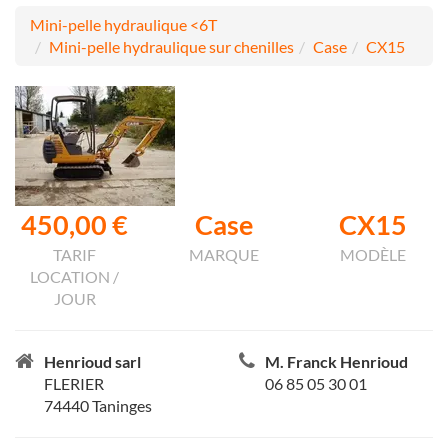
Mini-pelle hydraulique <6T
Mini-pelle hydraulique sur chenilles
Case
CX15
450,00 €
Case
CX15
TARIF
MARQUE
MODÈLE
LOCATION /
JOUR
Henrioud sarl
M. Franck Henrioud
FLERIER
06 85 05 30 01
74440 Taninges