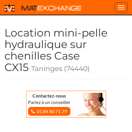
Toggl
navig
Location mini-pelle
hydraulique sur
chenilles Case
CX15
Taninges (74440)
Contactez-nous
Parlez à un conseiller
01 84 80 71 79