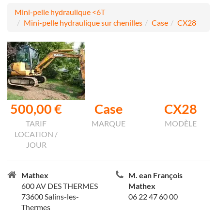
Mini-pelle hydraulique <6T
Mini-pelle hydraulique sur chenilles
Case
CX28
500,00 €
Case
CX28
TARIF
MARQUE
MODÈLE
LOCATION /
JOUR
Mathex
M. ean François
600 AV DES THERMES
Mathex
73600 Salins-les-
06 22 47 60 00
Thermes