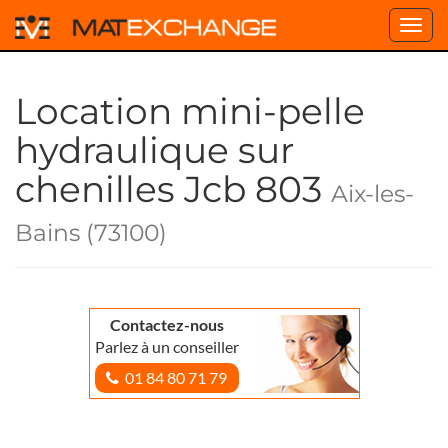
Toggl
navig
Location mini-pelle
hydraulique sur
chenilles Jcb 803
Aix-les-
Bains (73100)
Contactez-nous
Parlez à un conseiller
01 84 80 71 79