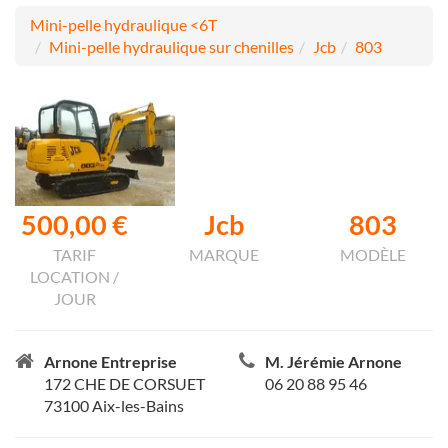
Mini-pelle hydraulique <6T
Mini-pelle hydraulique sur chenilles
Jcb
803
500,00 €
Jcb
803
TARIF
MARQUE
MODÈLE
LOCATION /
JOUR
Arnone Entreprise
M. Jérémie Arnone
172 CHE DE CORSUET
06 20 88 95 46
73100 Aix-les-Bains