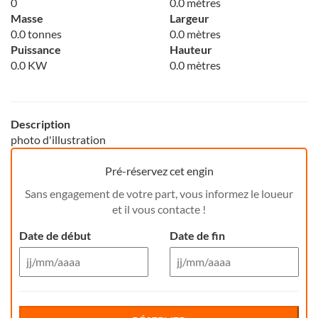
0
0.0 mètres
Masse
Largeur
0.0 tonnes
0.0 mètres
Puissance
Hauteur
0.0 KW
0.0 mètres
Description
photo d'illustration
Pré-réservez cet engin
Sans engagement de votre part, vous informez le loueur
et il vous contacte !
Date de début
Date de fin
Aug 26
Aug 26
Di
Lu
Ma
Me
Reservation de jour(s)
Je
Di
Ve
Lu
Sa
Ma
Me
Je
Ve
Sa