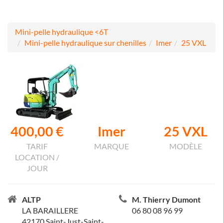
Mini-pelle hydraulique <6T
Mini-pelle hydraulique sur chenilles
Imer
25 VXL
400,00 €
Imer
25 VXL
TARIF
MARQUE
MODÈLE
LOCATION /
JOUR
ALTP
M. Thierry Dumont
LA BARAILLERE
06 80 08 96 99
42170 Saint-Just-Saint-