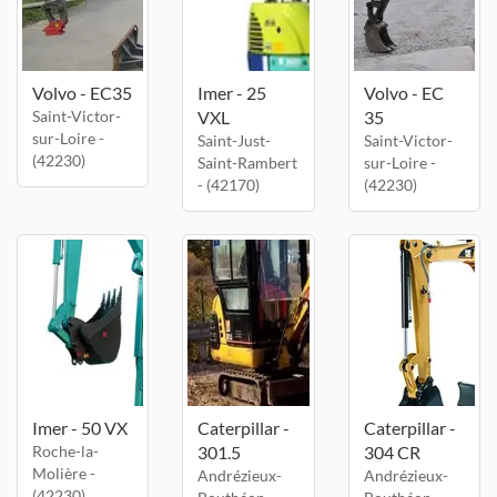
Volvo - EC35
Imer - 25
Volvo - EC
Saint-Victor-
VXL
35
sur-Loire -
Saint-Just-
Saint-Victor-
(42230)
Saint-Rambert
sur-Loire -
- (42170)
(42230)
Imer - 50 VX
Caterpillar -
Caterpillar -
Roche-la-
301.5
304 CR
Molière -
Andrézieux-
Andrézieux-
(42230)