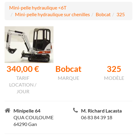
Mini-pelle hydraulique <6T
Mini-pelle hydraulique sur chenilles
Bobcat
325
340,00 €
Bobcat
325
TARIF
MARQUE
MODÈLE
LOCATION /
JOUR
Minipelle 64
M. Richard Lacasta
QUA COULOUME
06 83 84 39 18
64290 Gan