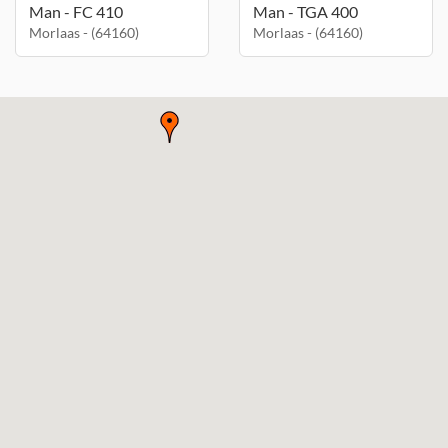
Man - FC 410
Man - TGA 400
Morlaas - (64160)
Morlaas - (64160)