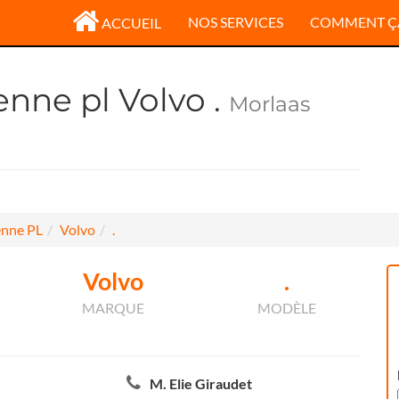
NOS SERVICES
COMMENT Ç
ACCUEIL
nne pl Volvo .
Morlaas
nne PL
Volvo
.
Volvo
.
MARQUE
MODÈLE
M. Elie Giraudet