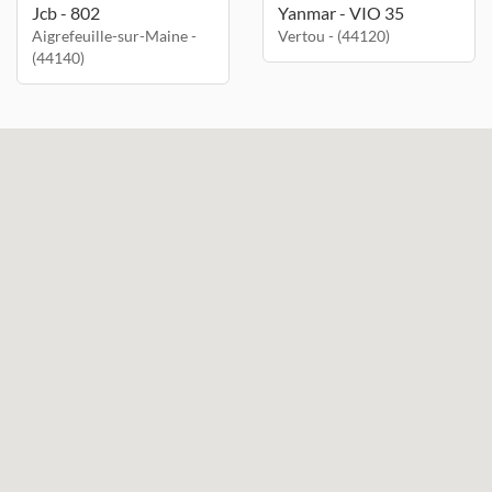
Jcb - 802
Yanmar - VIO 35
Aigrefeuille-sur-Maine -
Vertou - (44120)
(44140)