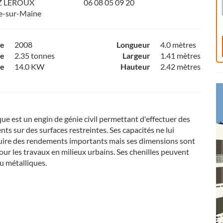
Z LEROUX
06 08 05 09 20
le-sur-Maine
ce
2008
Longueur
4.0 mètres
e
2.35 tonnes
Largeur
1.41 mètres
ce
14.0 KW
Hauteur
2.42 mètres
que est un engin de génie civil permettant d'effectuer des
ts sur des surfaces restreintes. Ses capacités ne lui
uire des rendements importants mais ses dimensions sont
ur les travaux en milieux urbains. Ses chenilles peuvent
u métalliques.