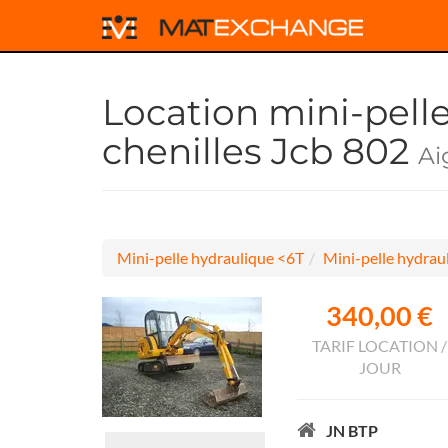
Location mini-pell
chenilles Jcb 802
Ai
Mini-pelle hydraulique <6T
Mini-pelle hydraul
340,00 €
TARIF LOCATION /
JOUR
JN BTP