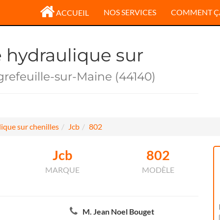
NOS SERVICES
COMMENT Ç
ACCUEIL
e hydraulique sur
grefeuille-sur-Maine (44140)
ique sur chenilles
Jcb
802
Jcb
802
MARQUE
MODÈLE
M. Jean Noel Bouget