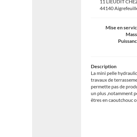
11 LIEUDIT CHE
44140 Aigrefeuil
Mise en servi
Mass
Puissan
Description
La mini pelle hydrauli
travaux de terrassemen
permette pas de prod
un plus ,notamment po
êtres en caoutchouc o