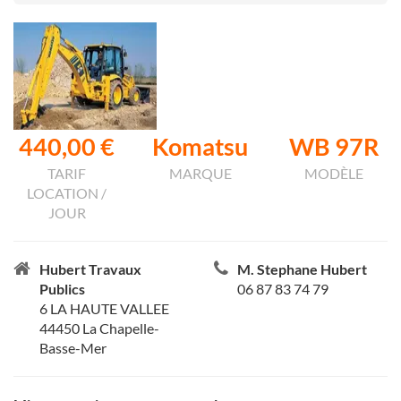
440,00 €
Komatsu
WB 97R
TARIF
MARQUE
MODÈLE
LOCATION /
JOUR
Hubert Travaux
M. Stephane Hubert
Publics
06 87 83 74 79
6 LA HAUTE VALLEE
44450 La Chapelle-
Basse-Mer