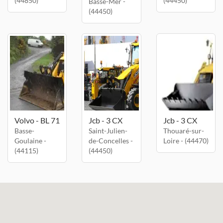
(44850)
(44450)
Basse-Mer -
(44450)
Volvo - BL 71
Jcb - 3 CX
Jcb - 3 CX
Basse-
Saint-Julien-
Thouaré-sur-
Goulaine -
de-Concelles -
Loire - (44470)
(44115)
(44450)