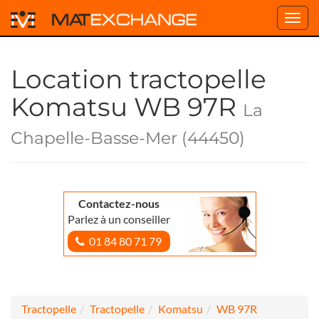
Toggl
navig
Location tractopelle
Komatsu WB 97R
La
Chapelle-Basse-Mer (44450)
Contactez-nous
Parlez à un conseiller
01 84 80 71 79
Tractopelle
Tractopelle
Komatsu
WB 97R