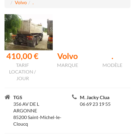
Volvo
.
410,00 €
Volvo
.
TARIF
MARQUE
MODÈLE
LOCATION /
JOUR
TGS
M. Jacky Clua
356 AV DE L
06 69 23 19 55
ARGONNE
85200 Saint-Michel-le-
Cloucq