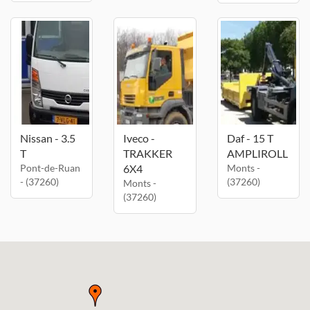
Nissan - 3.5
Iveco -
Daf - 15 T
T
TRAKKER
AMPLIROLL
Pont-de-Ruan
6X4
Monts -
- (37260)
(37260)
Monts -
(37260)