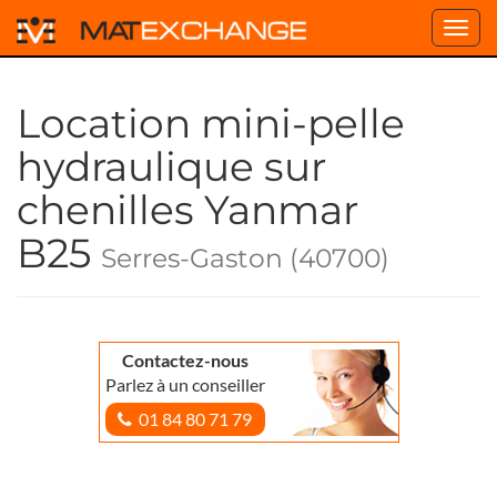
Toggl
navig
Location mini-pelle
hydraulique sur
chenilles Yanmar
B25
Serres-Gaston (40700)
Contactez-nous
Parlez à un conseiller
01 84 80 71 79