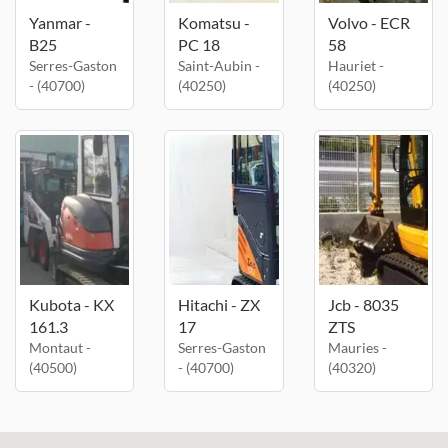
Yanmar -
Komatsu -
Volvo - ECR
B25
PC 18
58
Serres-Gaston
Saint-Aubin -
Hauriet -
- (40700)
(40250)
(40250)
Kubota - KX
Hitachi - ZX
Jcb - 8035
161.3
17
ZTS
Montaut -
Serres-Gaston
Mauries -
(40500)
- (40700)
(40320)