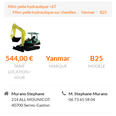
Mini-pelle hydraulique <6T
Mini-pelle hydraulique sur chenilles
Yanmar
B25
544,00 €
Yanmar
B25
TARIF
MARQUE
MODÈLE
LOCATION /
JOUR
Murano Stephane
M. Stephane Murano
214 ALL MOUNICOT
06 73 65 58 04
40700 Serres-Gaston