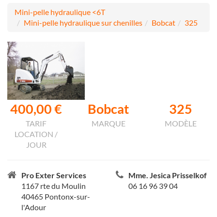
Mini-pelle hydraulique <6T
Mini-pelle hydraulique sur chenilles
Bobcat
325
400,00 €
Bobcat
325
TARIF
MARQUE
MODÈLE
LOCATION /
JOUR
Pro Exter Services
Mme. Jesica Prisselkof
1167 rte du Moulin
06 16 96 39 04
40465 Pontonx-sur-
l'Adour