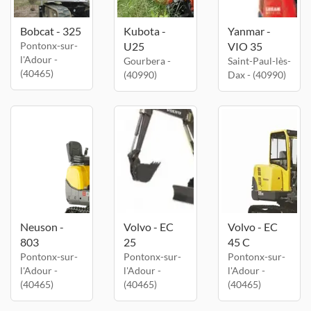
Bobcat - 325
Kubota -
Yanmar -
Pontonx-sur-
U25
VIO 35
l'Adour -
Gourbera -
Saint-Paul-lès-
(40465)
(40990)
Dax - (40990)
Neuson -
Volvo - EC
Volvo - EC
803
25
45 C
Pontonx-sur-
Pontonx-sur-
Pontonx-sur-
l'Adour -
l'Adour -
l'Adour -
(40465)
(40465)
(40465)