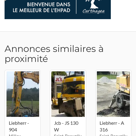
Annonces similaires à
proximité
Liebherr -
Jcb - JS 130
Liebherr - A
904
W
316
Millau -
Saint-Beauzély
Saint-Beauzély