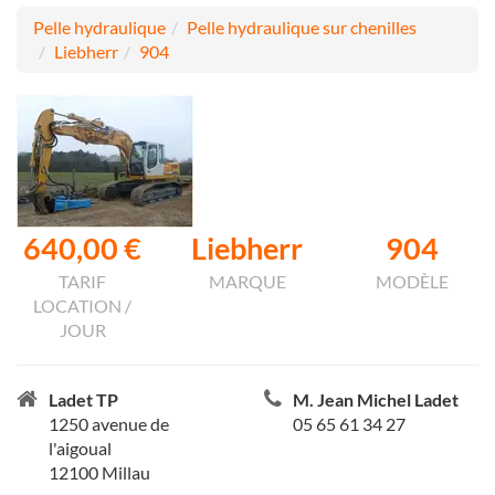
Pelle hydraulique
Pelle hydraulique sur chenilles
Liebherr
904
640,00 €
Liebherr
904
TARIF
MARQUE
MODÈLE
LOCATION /
JOUR
Ladet TP
M. Jean Michel Ladet
1250 avenue de
05 65 61 34 27
l'aigoual
12100 Millau