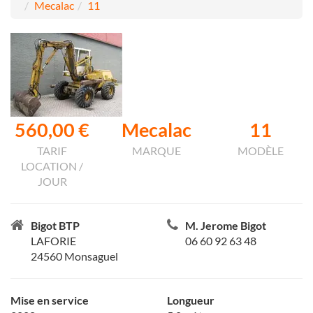
Mecalac
11
560,00 €
Mecalac
11
TARIF
MARQUE
MODÈLE
LOCATION /
JOUR
Bigot BTP
M. Jerome Bigot
LAFORIE
06 60 92 63 48
24560 Monsaguel
Mise en service
Longueur