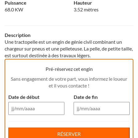
Puissance
Hauteur
68.0 KW
3.52 mètres
Description
Une tractopelle est un engin de génie civil combinant un
chargeur sur pneus et une pelleteuse. La pelle, de petite taille,
est surtout destinée à des travaux légers.
Pré-réservez cet engin
Sans engagement de votre part, vous informez le loueur
et il vous contacte !
Date de début
Date de fin
Aug 26
Aug 26
Di
Lu
Ma
Me
Reservation de jour(s)
Je
Di
Ve
Lu
Sa
Ma
Me
Je
Ve
Sa
RÉSERVER