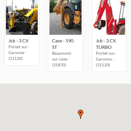
Jcb - 3 CX
Case - 590
Jcb - 3 CX
Portet-sur-
ST
TURBO
Garonne -
Beaumont-
Portet-sur-
(31120)
sur-Lèze -
Garonne -
(31870)
(31120)