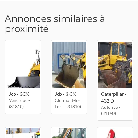
Annonces similaires à
proximité
Jcb - 3CX
Jcb - 3 CX
Caterpillar -
Venerque -
Clermont-le-
432 D
(31810)
Fort - (31810)
Auterive -
(31190)