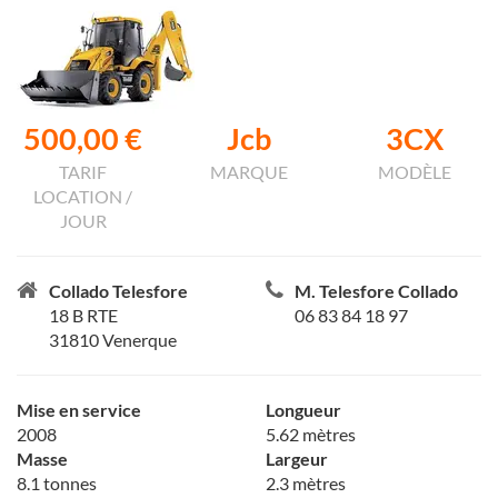
500,00 €
Jcb
3CX
TARIF
MARQUE
MODÈLE
LOCATION /
JOUR
Collado Telesfore
M. Telesfore Collado
18 B RTE
06 83 84 18 97
31810 Venerque
Mise en service
Longueur
2008
5.62 mètres
Masse
Largeur
8.1 tonnes
2.3 mètres