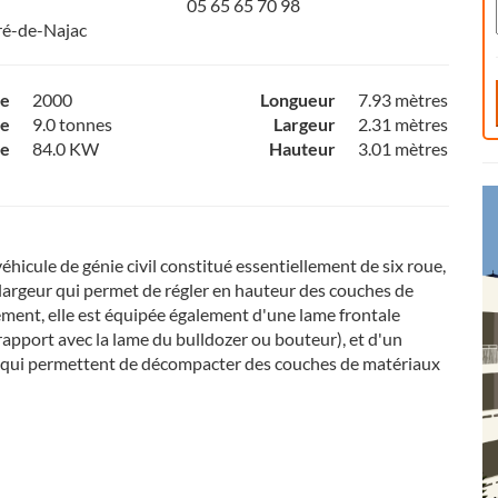
05 65 65 70 98
ré-de-Najac
ce
2000
Longueur
7.93 mètres
e
9.0 tonnes
Largeur
2.31 mètres
ce
84.0 KW
Hauteur
3.01 mètres
éhicule de génie civil constitué essentiellement de six roue,
largeur qui permet de régler en hauteur des couches de
ement, elle est équipée également d'une lame frontale
rapport avec la lame du bulldozer ou bouteur), et d'un
s qui permettent de décompacter des couches de matériaux