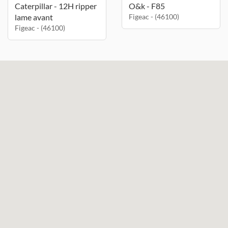
Caterpillar - 12H ripper
O&k - F85
lame avant
Figeac - (46100)
Figeac - (46100)