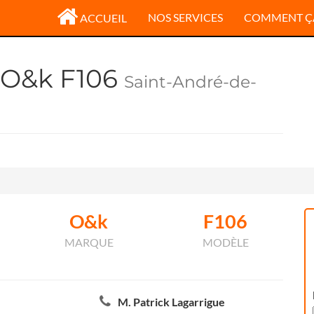
NOS SERVICES
COMMENT Ç
ACCUEIL
e O&k F106
Saint-André-de-
O&k
F106
MARQUE
MODÈLE
M. Patrick Lagarrigue