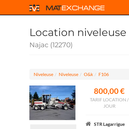
Location niveleus
Najac (12270)
Niveleuse
Niveleuse
O&k
F106
800,00 €
TARIF LOCATION /
JOUR
STR Lagarrigue