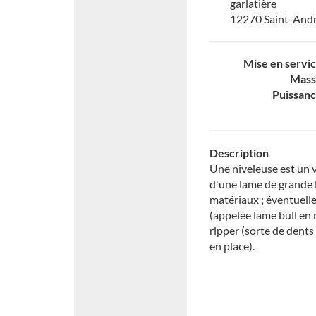
garlatière
12270 Saint-And
Mise en servi
Mass
Puissan
Description
Une niveleuse est un v
d'une lame de grande 
matériaux ; éventuell
(appelée lame bull en 
ripper (sorte de dent
en place).