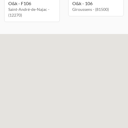
O&k - F106
O&k - 106
Saint-André-de-Najac -
Giroussens - (81500)
(12270)