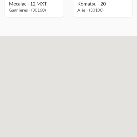
Mecalac - 12 MXT
Komatsu - 20
Gagnières - (30160)
Alès - (30100)