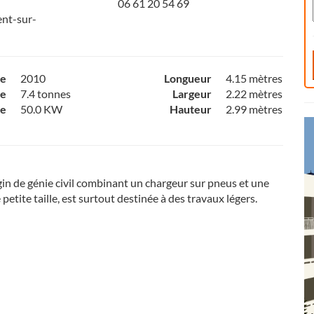
06 61 20 54 69
ent-sur-
ce
2010
Longueur
4.15 mètres
e
7.4 tonnes
Largeur
2.22 mètres
ce
50.0 KW
Hauteur
2.99 mètres
in de génie civil combinant un chargeur sur pneus et une
e petite taille, est surtout destinée à des travaux légers.