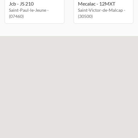
Jcb - JS 210
Mecalac - 12MXT
Saint-Paul-le-Jeune -
Saint-Victor-de-Malcap -
(07460)
(30500)