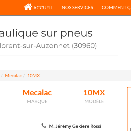
NOS SERVICES
COMMENT Ç
ACCUEIL
raulique sur pneus
Florent-sur-Auzonnet (30960)
Mecalac
10MX
Mecalac
10MX
MARQUE
MODÈLE
M. Jérémy Gekiere Rossi