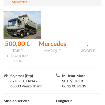
Mercedes
.
500,00 €
Mercedes
.
TARIF
MARQUE
MODÈLE
LOCATION /
JOUR
Sojemas (Btp)
M. Jean-Marc
67 RUE CERNAY
SCHNEIDER
68800 Vieux-Thann
06 12 80 63 35
Mise en service
Longueur