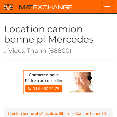
Toggl
navig
Location camion
benne pl Mercedes
.
Vieux-Thann (68800)
Contactez-nous
Parlez à un conseiller
01 84 80 71 79
Camion benne et véhicule utilitaire
Camion benne PL