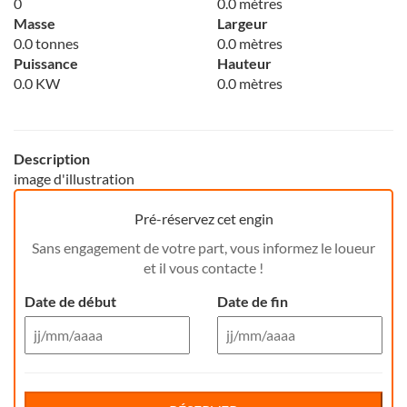
0
0.0 mètres
Masse
Largeur
0.0 tonnes
0.0 mètres
Puissance
Hauteur
0.0 KW
0.0 mètres
Description
image d'illustration
Pré-réservez cet engin
Sans engagement de votre part, vous informez le loueur
et il vous contacte !
Date de début
Date de fin
Aug 26
Aug 26
Di
Lu
Ma
Me
Reservation de jour(s)
Je
Di
Ve
Lu
Sa
Ma
Me
Je
Ve
Sa