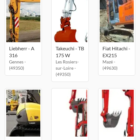
Liebherr - A
Takeuchi - TB
Fiat Hitachi -
316
175 W
EX215
Gennes -
Les Rosiers-
Mazé -
(49350)
sur-Loire -
(49630)
(49350)