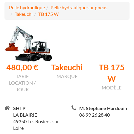
Pelle hydraulique
Pelle hydraulique sur pneus
Takeuchi
TB 175 W
480,00 €
Takeuchi
TB 175
TARIF
MARQUE
W
LOCATION /
MODÈLE
JOUR
SHTP
M. Stephane Hardouin
LA BLAIRIE
06 99 26 28 40
49350 Les Rosiers-sur-
Loire