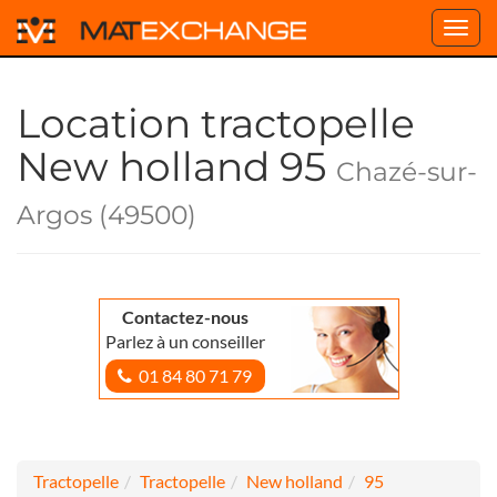
Toggl
navig
Location tractopelle
New holland 95
Chazé-sur-
Argos (49500)
Contactez-nous
Parlez à un conseiller
01 84 80 71 79
Tractopelle
Tractopelle
New holland
95