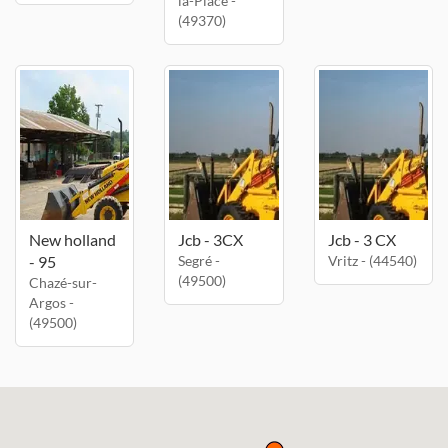
la-Place -
(49370)
New holland
Jcb - 3CX
Jcb - 3 CX
- 95
Segré -
Vritz - (44540)
(49500)
Chazé-sur-
Argos -
(49500)