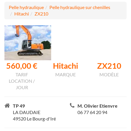
Pelle hydraulique
Pelle hydraulique sur chenilles
Hitachi
ZX210
560,00 €
Hitachi
ZX210
TARIF
MARQUE
MODÈLE
LOCATION /
JOUR
TP 49
M. Olivier Etienvre
LA DAUDAIE
06 77 64 20 94
49520 Le Bourg-d'Iré