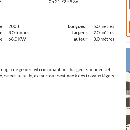
E
06 21 72 59 36
ce
2008
Longueur
5.0 mètres
e
8.0 tonnes
Largeur
2.0 mètres
ce
68.0 KW
Hauteur
3.0 mètres
 engin de génie civil combinant un chargeur sur pneus et
e, de petite taille, est surtout destinée à des travaux légers.