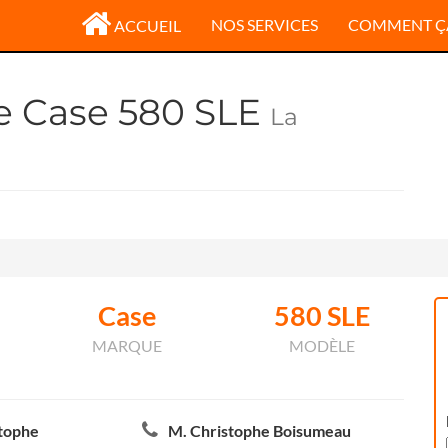
NOS SERVICES
COMMENT Ç
ACCUEIL
le Case 580 SLE
La
Case
580 SLE
MARQUE
MODÈLE
tophe
M. Christophe Boisumeau