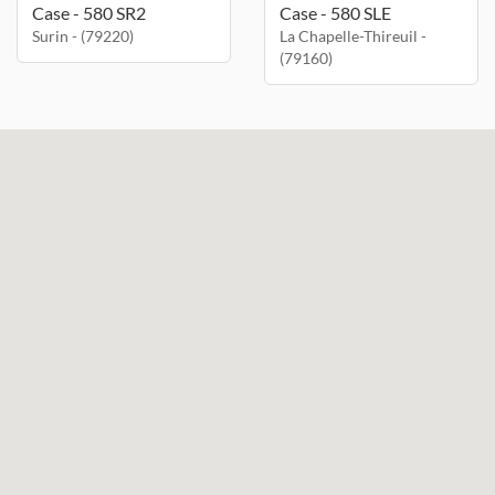
Case - 580 SR2
Case - 580 SLE
Surin - (79220)
La Chapelle-Thireuil -
(79160)