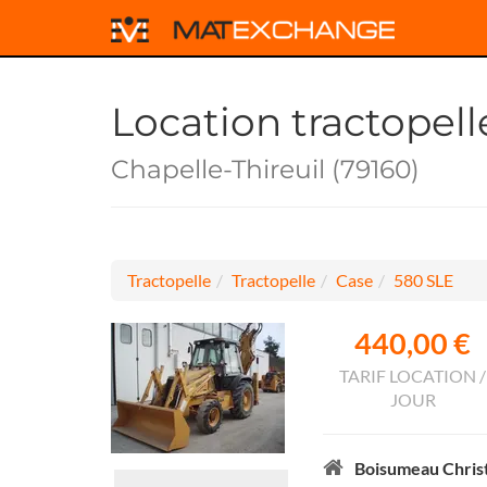
Location tractopel
Chapelle-Thireuil (79160)
Tractopelle
Tractopelle
Case
580 SLE
440,00 €
TARIF LOCATION /
JOUR
Boisumeau Chris