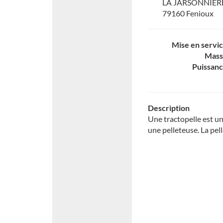
LA JARSONNIER
79160 Fenioux
Mise en servi
Mass
Puissan
Description
Une tractopelle est un
une pelleteuse. La pell