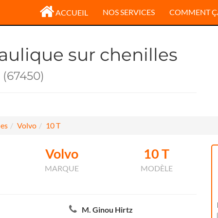
NOS SERVICES
COMMENT Ç
ACCUEIL
aulique sur chenilles
(67450)
les
Volvo
10 T
Volvo
10 T
MARQUE
MODÈLE
M. Ginou Hirtz