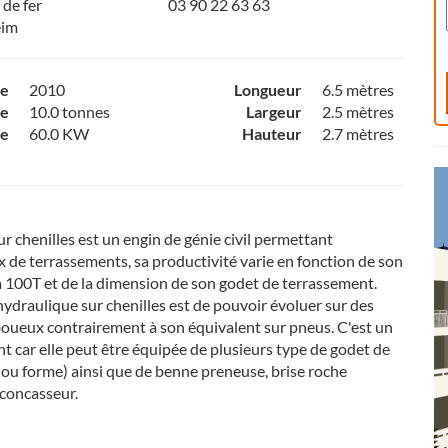
de fer
03 90 22 63 63
eim
ce
2010
Longueur
6.5 mètres
e
10.0 tonnes
Largeur
2.5 mètres
ce
60.0 KW
Hauteur
2.7 mètres
ur chenilles est un engin de génie civil permettant
x de terrassements, sa productivité varie en fonction de son
à 100T et de la dimension de son godet de terrassement.
 hydraulique sur chenilles est de pouvoir évoluer sur des
 boueux contrairement à son équivalent sur pneus. C'est un
nt car elle peut être équipée de plusieurs type de godet de
 ou forme) ainsi que de benne preneuse, brise roche
concasseur.