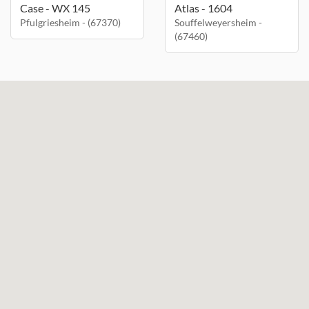
Case - WX 145
Atlas - 1604
Pfulgriesheim - (67370)
Souffelweyersheim -
(67460)