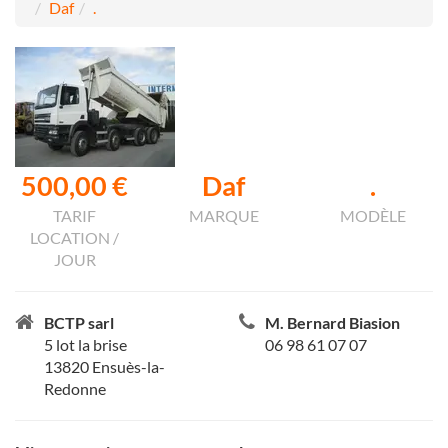
Daf
.
500,00 €
Daf
.
TARIF
MARQUE
MODÈLE
LOCATION /
JOUR
BCTP sarl
M. Bernard Biasion
5 lot la brise
06 98 61 07 07
13820 Ensuès-la-
Redonne