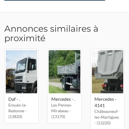
Annonces similaires à
proximité
Daf - .
Mercedes - .
Mercedes -
Ensuès-la-
Les Pennes-
4141
Redonne -
Mirabeau -
Châteauneuf-
(13820)
(13170)
les-Martigues
- (13220)