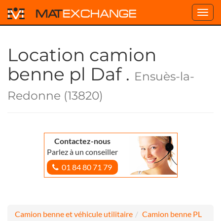
Toggl
navig
Location camion
benne pl Daf .
Ensuès-la-
Redonne (13820)
Contactez-nous
Parlez à un conseiller
01 84 80 71 79
Camion benne et véhicule utilitaire
Camion benne PL