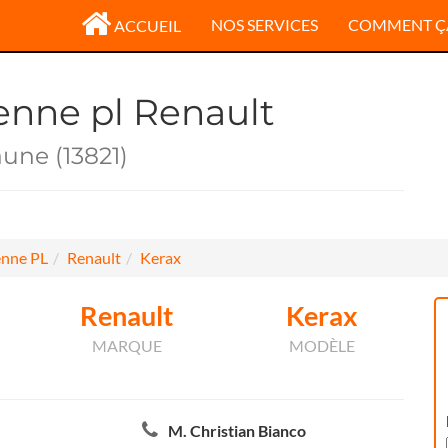
NOS SERVICES
COMMENT Ç
ACCUEIL
enne pl Renault
une (13821)
nne PL
Renault
Kerax
Renault
Kerax
MARQUE
MODÈLE
M. Christian Bianco