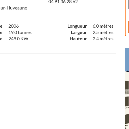
04 91 36 28 62
sur-Huveaune
ce
2006
Longueur
6.0 mètres
e
19.0 tonnes
Largeur
2.5 mètres
ce
249.0 KW
Hauteur
2.4 mètres