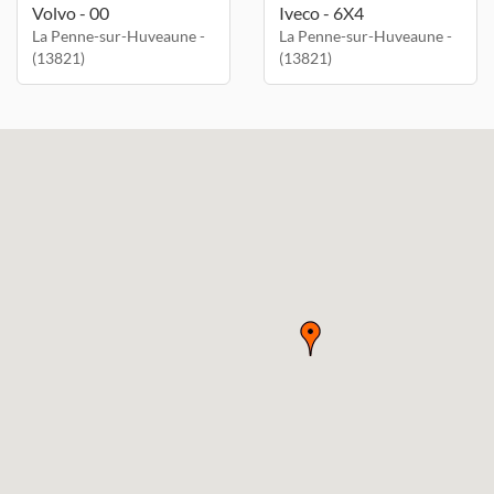
Volvo - 00
Iveco - 6X4
La Penne-sur-Huveaune -
La Penne-sur-Huveaune -
(13821)
(13821)