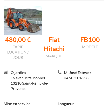
480,00 €
Fiat
FB100
TARIF
MODÈLE
Hitachi
LOCATION /
MARQUE
JOUR
O jardins
M. José Estevez
16 avenue fauconnet
04 90 21 16 58
13210 Saint-Rémy-de-
Provence
Mise en service
Longueur