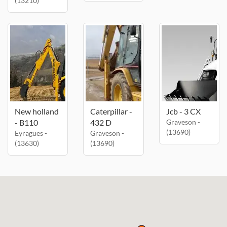
(13210)
New holland
Caterpillar -
Jcb - 3 CX
- B110
432 D
Graveson -
(13690)
Eyragues -
Graveson -
(13630)
(13690)