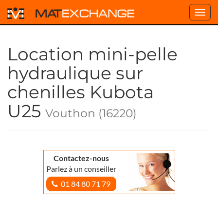
Toggl
navig
Location mini-pelle
hydraulique sur
chenilles Kubota
U25
Vouthon (16220)
Contactez-nous
Parlez à un conseiller
01 84 80 71 79