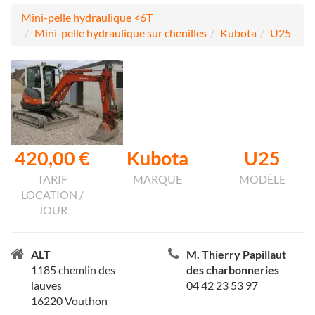
Mini-pelle hydraulique <6T
Mini-pelle hydraulique sur chenilles
Kubota
U25
420,00 €
Kubota
U25
TARIF
MARQUE
MODÈLE
LOCATION /
JOUR
ALT
M. Thierry Papillaut
1185 chemlin des
des charbonneries
lauves
04 42 23 53 97
16220 Vouthon