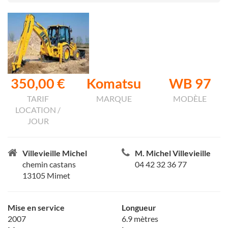
350,00 €
Komatsu
WB 97
TARIF
MARQUE
MODÈLE
LOCATION /
JOUR
Villevieille Michel
M. Michel Villevieille
chemin castans
04 42 32 36 77
13105 Mimet
Mise en service
Longueur
2007
6.9 mètres