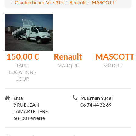
Camion benne VL <3T5
Renault
MASCOTT
150,00 €
Renault
MASCOTT
TARIF
MARQUE
MODÈLE
LOCATION /
JOUR
Ersa
M. Erhan Yucel
9 RUE JEAN
06 74 44 32 89
LAMARTELIERE
68480 Ferrette