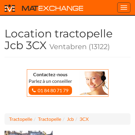
Toggl
navig
Location tractopelle
Jcb 3CX
Ventabren (13122)
Contactez-nous
Parlez à un conseiller
01 84 80 71 79
Tractopelle
Tractopelle
Jcb
3CX