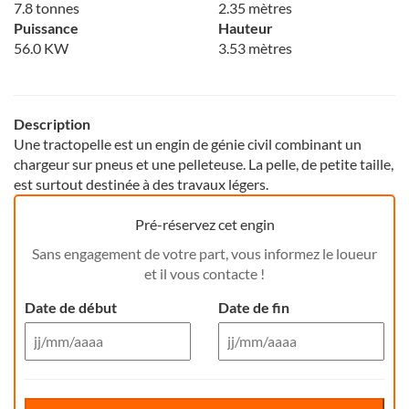
7.8 tonnes
2.35 mètres
Puissance
Hauteur
56.0 KW
3.53 mètres
Description
Une tractopelle est un engin de génie civil combinant un
chargeur sur pneus et une pelleteuse. La pelle, de petite taille,
est surtout destinée à des travaux légers.
Pré-réservez cet engin
Sans engagement de votre part, vous informez le loueur
et il vous contacte !
Date de début
Date de fin
Aug 26
Aug 26
Di
Lu
Ma
Me
Reservation de jour(s)
Je
Di
Ve
Lu
Sa
Ma
Me
Je
Ve
Sa