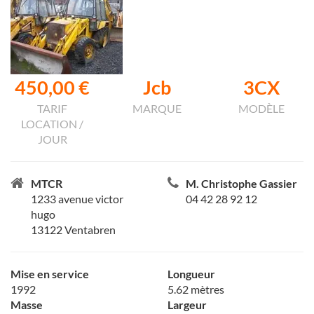
450,00 €
Jcb
3CX
TARIF
MARQUE
MODÈLE
LOCATION /
JOUR
MTCR
M. Christophe Gassier
1233 avenue victor
04 42 28 92 12
hugo
13122 Ventabren
Mise en service
Longueur
1992
5.62 mètres
Masse
Largeur