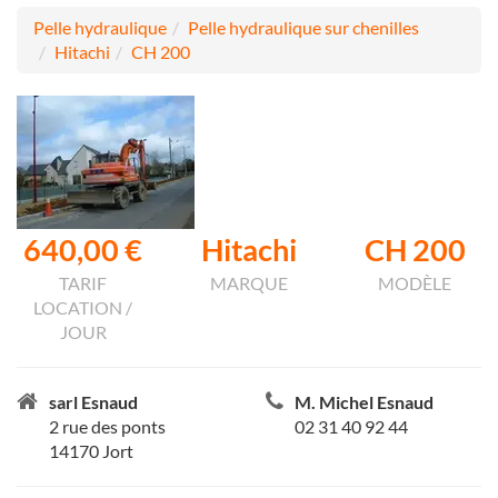
Pelle hydraulique
Pelle hydraulique sur chenilles
Hitachi
CH 200
640,00 €
Hitachi
CH 200
TARIF
MARQUE
MODÈLE
LOCATION /
JOUR
sarl Esnaud
M. Michel Esnaud
2 rue des ponts
02 31 40 92 44
14170 Jort