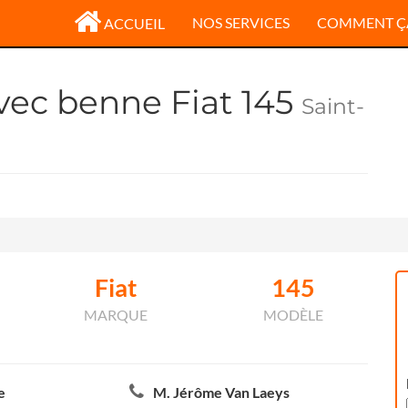
NOS SERVICES
COMMENT Ç
ACCUEIL
avec benne Fiat 145
Saint-
Fiat
145
MARQUE
MODÈLE
e
M. Jérôme Van Laeys