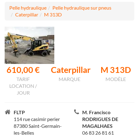
Pelle hydraulique
Pelle hydraulique sur pneus
Caterpillar
M 313D
610,00 €
Caterpillar
M 313D
TARIF
MARQUE
MODÈLE
LOCATION /
JOUR
FLTP
M. Francisco
114 rue casimir perier
RODRIGUES DE
87380 Saint-Germain-
MAGALHAES
les-Belles
06 83 26 81 61