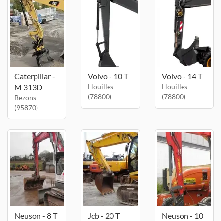
Caterpillar -
Volvo - 10 T
Volvo - 14 T
M 313D
Houilles -
Houilles -
(78800)
(78800)
Bezons -
(95870)
Neuson - 8 T
Jcb - 20 T
Neuson - 10