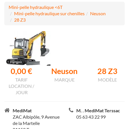
Mini-pelle hydraulique <6T
Mini-pelle hydraulique sur chenilles
Neuson
28 Z3
0,00 €
Neuson
28 Z3
TARIF
MARQUE
MODÈLE
LOCATION /
JOUR
MediMat
M. . MediMat Terssac
ZAC Albipôle, 9 Avenue
05 63 43 22 99
de la Martelle