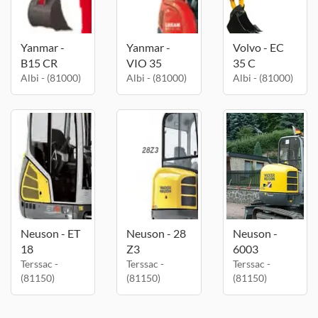
Yanmar -
Yanmar -
Volvo - EC
B15 CR
VIO 35
35 C
Albi - (81000)
Albi - (81000)
Albi - (81000)
Neuson - ET
Neuson - 28
Neuson -
18
Z3
6003
Terssac -
Terssac -
Terssac -
(81150)
(81150)
(81150)