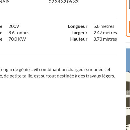
NAIS
02 38 32 05 33
ce
2009
Longueur
5.8 mètres
e
8.6 tonnes
Largeur
2.47 mètres
ce
70.0 KW
Hauteur
3.73 mètres
 engin de génie civil combinant un chargeur sur pneus et
e, de petite taille, est surtout destinée à des travaux légers.