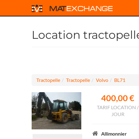
Location tractopell
Tractopelle
Tractopelle
Volvo
BL71
400,00 €
TARIF LOCATION /
JOUR
Allimonnier