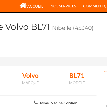
NOS SERVICES
COMMENT Ç
ACCUEIL
e Volvo BL71
Nibelle (45340)
Volvo
BL71
MARQUE
MODÈLE
Mme. Nadine Cordier