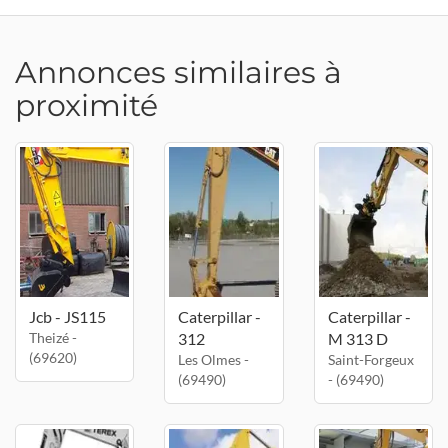
Annonces similaires à
proximité
Jcb - JS115
Caterpillar -
Caterpillar -
Theizé -
312
M 313 D
(69620)
Les Olmes -
Saint-Forgeux
(69490)
- (69490)