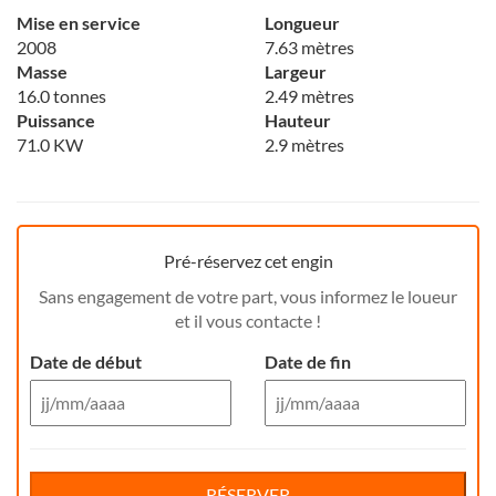
Mise en service
Longueur
2008
7.63 mètres
Masse
Largeur
16.0 tonnes
2.49 mètres
Puissance
Hauteur
71.0 KW
2.9 mètres
Pré-réservez cet engin
Sans engagement de votre part, vous informez le loueur
et il vous contacte !
Date de début
Date de fin
Aug 26
Aug 26
Di
Lu
Ma
Me
Reservation de jour(s)
Je
Di
Ve
Lu
Sa
Ma
Me
Je
Ve
Sa
RÉSERVER