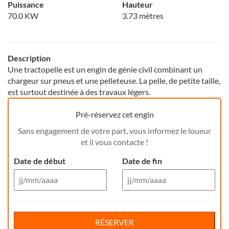
Puissance
Hauteur
70.0 KW
3.73 mètres
Description
Une tractopelle est un engin de génie civil combinant un
chargeur sur pneus et une pelleteuse. La pelle, de petite taille,
est surtout destinée à des travaux légers.
Pré-réservez cet engin
Sans engagement de votre part, vous informez le loueur
et il vous contacte !
Date de début
Date de fin
Aug 26
Aug 26
Di
Lu
Ma
Me
Reservation de jour(s)
Je
Di
Ve
Lu
Sa
Ma
Me
Je
Ve
Sa
RÉSERVER