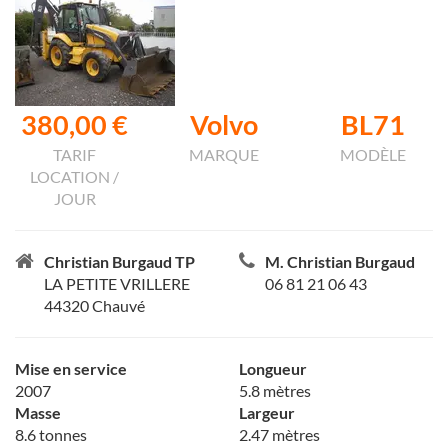
380,00 €
Volvo
BL71
TARIF
MARQUE
MODÈLE
LOCATION /
JOUR
Christian Burgaud TP
M. Christian Burgaud
LA PETITE VRILLERE
06 81 21 06 43
44320 Chauvé
Mise en service
Longueur
2007
5.8 mètres
Masse
Largeur
8.6 tonnes
2.47 mètres