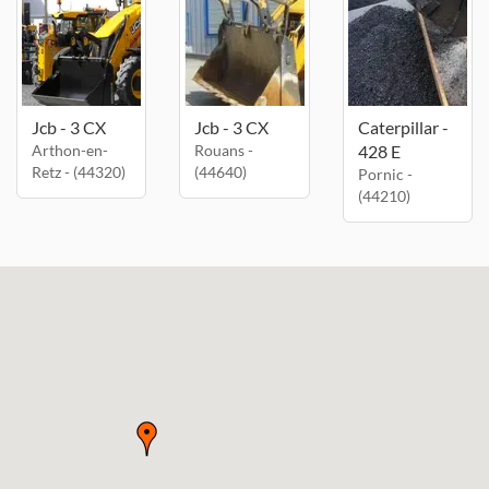
Jcb - 3 CX
Jcb - 3 CX
Caterpillar -
Arthon-en-
Rouans -
428 E
Retz - (44320)
(44640)
Pornic -
(44210)