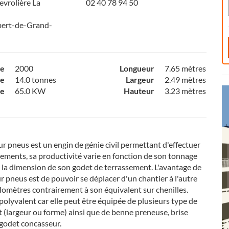
evrolière La
02 40 78 94 50
bert-de-Grand-
ce
2000
Longueur
7.65 mètres
e
14.0 tonnes
Largeur
2.49 mètres
ce
65.0 KW
Hauteur
3.23 mètres
ur pneus est un engin de génie civil permettant d'effectuer
sements, sa productivité varie en fonction de son tonnage
e la dimension de son godet de terrassement. L'avantage de
ur pneus est de pouvoir se déplacer d'un chantier à l'autre
ilomètres contrairement à son équivalent sur chenilles.
 polyvalent car elle peut être équipée de plusieurs type de
 (largeur ou forme) ainsi que de benne preneuse, brise
godet concasseur.