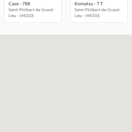
Case - 788
Komatsu - 7 T
Saint-Philbert-de-Grand-
Saint-Philbert-de-Grand-
Lieu - (44310)
Lieu - (44310)