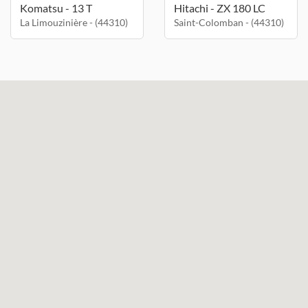
Komatsu - 13 T
Hitachi - ZX 180 LC
La Limouzinière - (44310)
Saint-Colomban - (44310)