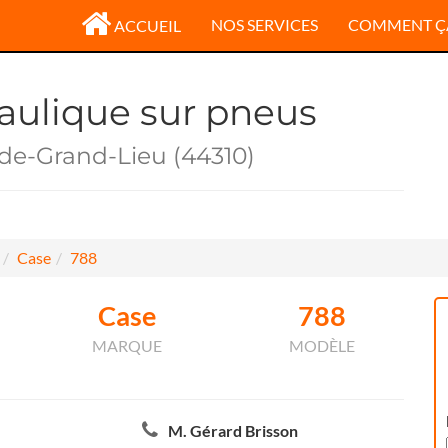
NOS SERVICES
COMMENT Ç
ACCUEIL
raulique sur pneus
-de-Grand-Lieu (44310)
Case
788
Case
788
MARQUE
MODÈLE
M. Gérard Brisson