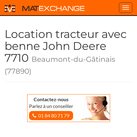
Toggl
navig
Location tracteur avec
benne John Deere
7710
Beaumont-du-Gâtinais
(77890)
Contactez-nous
Parlez à un conseiller
01 84 80 71 79