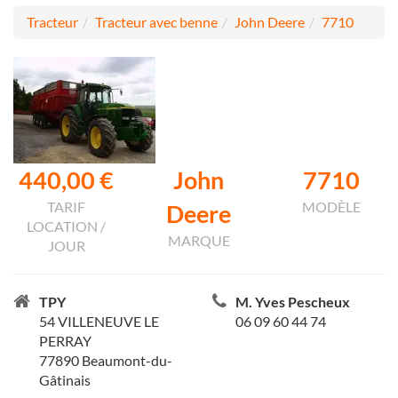
Tracteur
Tracteur avec benne
John Deere
7710
440,00 €
John
7710
TARIF
MODÈLE
Deere
LOCATION /
MARQUE
JOUR
TPY
M. Yves Pescheux
54 VILLENEUVE LE
06 09 60 44 74
PERRAY
77890 Beaumont-du-
Gâtinais