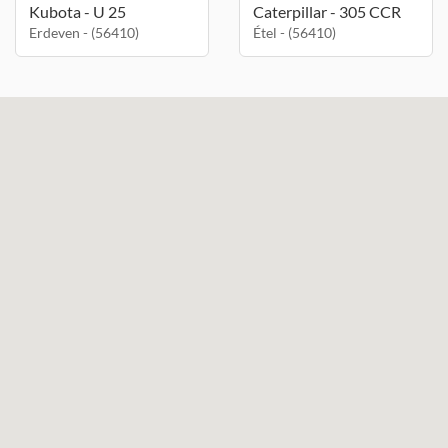
Kubota - U 25
Caterpillar - 305 CCR
Erdeven - (56410)
Étel - (56410)