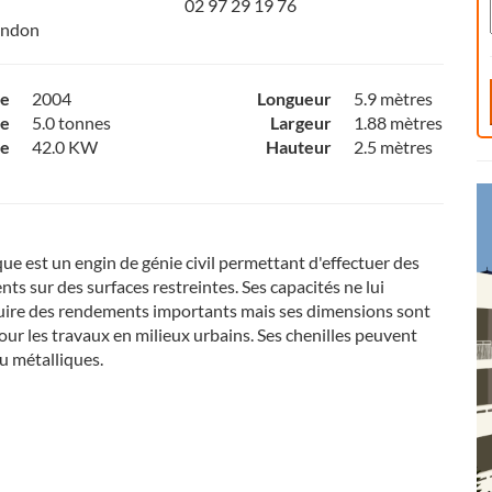
02 97 29 19 76
endon
ce
2004
Longueur
5.9 mètres
e
5.0 tonnes
Largeur
1.88 mètres
ce
42.0 KW
Hauteur
2.5 mètres
que est un engin de génie civil permettant d'effectuer des
ts sur des surfaces restreintes. Ses capacités ne lui
uire des rendements importants mais ses dimensions sont
ur les travaux en milieux urbains. Ses chenilles peuvent
u métalliques.