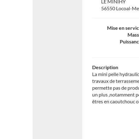
LE MINIHY
56550 Locoal-M
Mise en servi
Mass
Puissan
Description
La mini pelle hydrauli
travaux de terrassemen
permette pas de prod
un plus ,notamment po
êtres en caoutchouc o