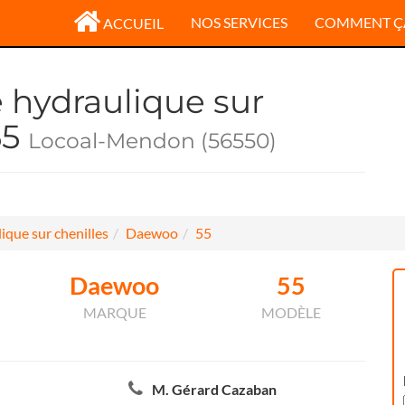
NOS SERVICES
COMMENT Ç
ACCUEIL
e hydraulique sur
55
Locoal-Mendon (56550)
ique sur chenilles
Daewoo
55
Daewoo
55
MARQUE
MODÈLE
M. Gérard Cazaban