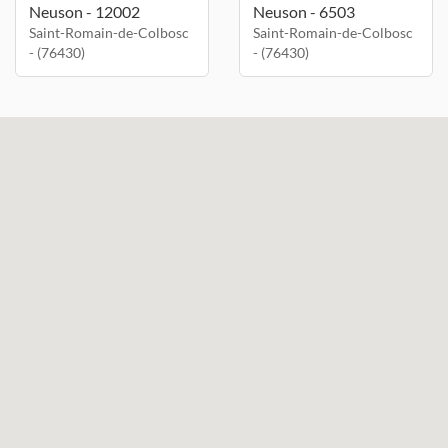
Neuson - 12002
Neuson - 6503
Saint-Romain-de-Colbosc
Saint-Romain-de-Colbosc
- (76430)
- (76430)