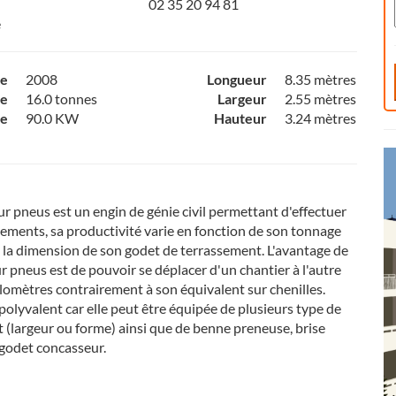
02 35 20 94 81
e
ce
2008
Longueur
8.35 mètres
e
16.0 tonnes
Largeur
2.55 mètres
ce
90.0 KW
Hauteur
3.24 mètres
ur pneus est un engin de génie civil permettant d'effectuer
sements, sa productivité varie en fonction de son tonnage
e la dimension de son godet de terrassement. L'avantage de
ur pneus est de pouvoir se déplacer d'un chantier à l'autre
ilomètres contrairement à son équivalent sur chenilles.
 polyvalent car elle peut être équipée de plusieurs type de
 (largeur ou forme) ainsi que de benne preneuse, brise
godet concasseur.