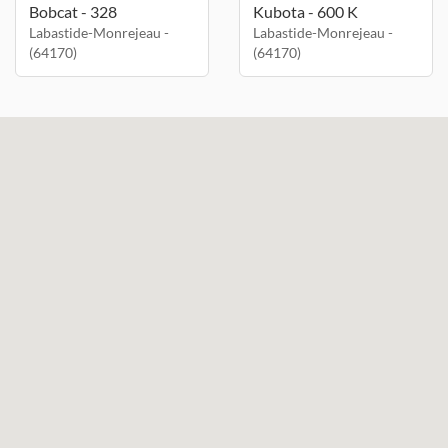
Bobcat - 328
Kubota - 600 K
Labastide-Monrejeau -
Labastide-Monrejeau -
(64170)
(64170)