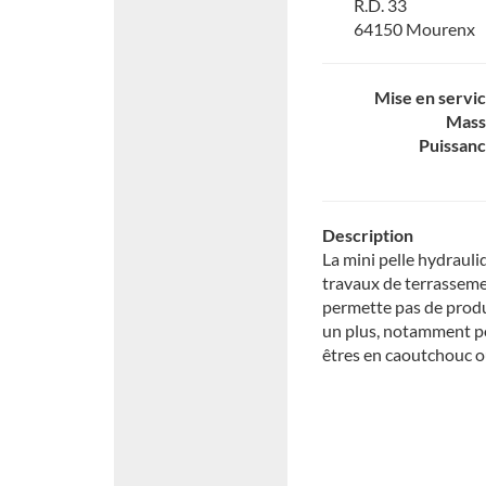
R.D. 33
64150 Mourenx
Mise en servi
Mass
Puissan
Description
La mini pelle hydrauli
travaux de terrassemen
permette pas de prod
un plus, notamment po
êtres en caoutchouc o