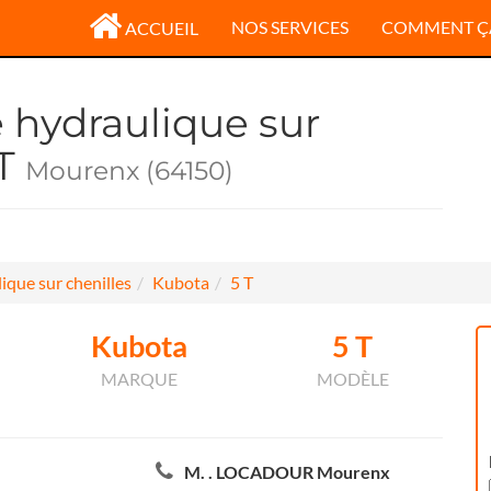
NOS SERVICES
COMMENT Ç
ACCUEIL
e hydraulique sur
 T
Mourenx (64150)
ique sur chenilles
Kubota
5 T
Kubota
5 T
MARQUE
MODÈLE
M. . LOCADOUR Mourenx