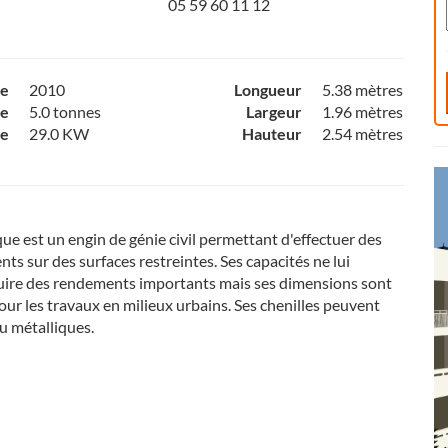
05 59 60 11 12
ce
2010
Longueur
5.38 mètres
e
5.0 tonnes
Largeur
1.96 mètres
ce
29.0 KW
Hauteur
2.54 mètres
que est un engin de génie civil permettant d'effectuer des
ts sur des surfaces restreintes. Ses capacités ne lui
uire des rendements importants mais ses dimensions sont
ur les travaux en milieux urbains. Ses chenilles peuvent
u métalliques.