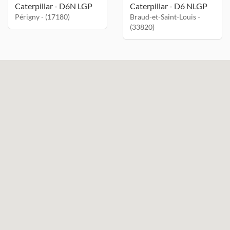
Caterpillar - D6N LGP
Caterpillar - D6 NLGP
Périgny - (17180)
Braud-et-Saint-Louis -
(33820)