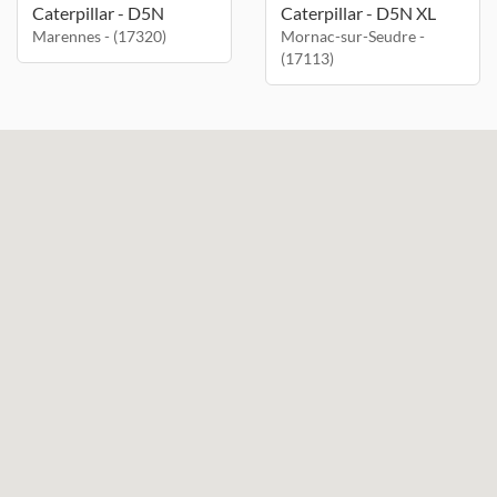
Caterpillar - D5N
Caterpillar - D5N XL
Marennes - (17320)
Mornac-sur-Seudre -
(17113)