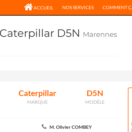
NOS SERVICES
COMMENT Ç
ACCUEIL
 Caterpillar D5N
Marennes
Caterpillar
D5N
MARQUE
MODÈLE
M. Olivier COMBEY